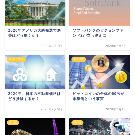
2020年アメリカ大統領選で為
ソフトバンクのビジョンファ
替はどう動くか？
ンド2が立ち消えに
2020年2月7日
2020年2月6日
経済ビジネス
暗号通貨
2020年、日本の不動産価格は
ビットコインの全体の60％が
どう推移するか？
未稼働という事実
2020年2月5日
2020年2月4日
その他
その他