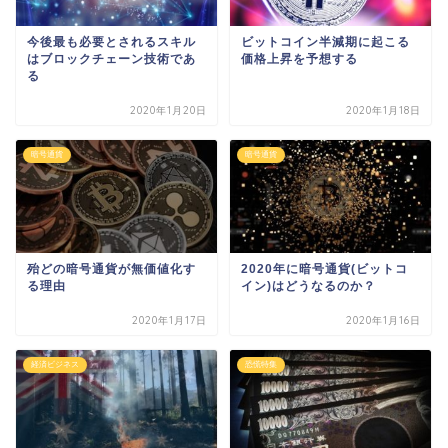
今後最も必要とされるスキル
ビットコイン半減期に起こる
はブロックチェーン技術であ
価格上昇を予想する
る
2020年1月20日
2020年1月18日
暗号通貨
暗号通貨
殆どの暗号通貨が無価値化す
2020年に暗号通貨(ビットコ
る理由
イン)はどうなるのか？
2020年1月17日
2020年1月16日
経済ビジネス
恐慌特集