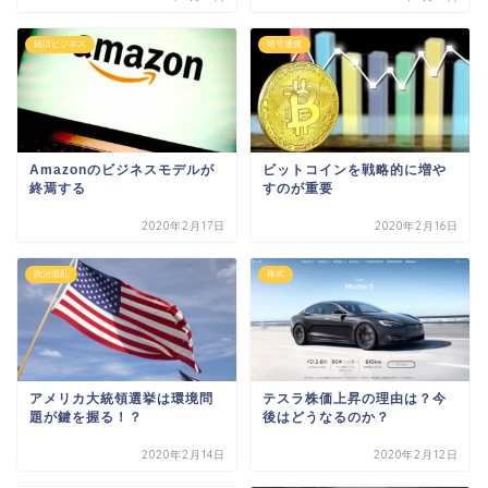
経済ビジネス
暗号通貨
Amazonのビジネスモデルが
ビットコインを戦略的に増や
終焉する
すのが重要
2020年2月17日
2020年2月16日
政治混乱
株式
アメリカ大統領選挙は環境問
テスラ株価上昇の理由は？今
題が鍵を握る！？
後はどうなるのか？
2020年2月14日
2020年2月12日