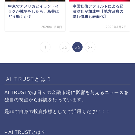
中東でアメリカとイラン・イ
中国社債デフォルトによる経
ラクが戦争をしたら、為替は
済混乱が加速中【地方政府の
どう動くか？
隠れ債務も表面化】
2020年1月8日
2020年1月7日
...
1
35
36
37
AI TRUSTとは？
AI TRUSTでは日々の金融市場に影響を与えるニュースを
独自の視点から解説を行っています。
是非ご自身の投資指標としてご活用ください！！
» AI TRUSTとは？