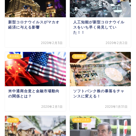
新型コロナウイルスがマカオ
人工知能が新型コロナウイル
経済に与える影響
スをいち早く発見してい
た！！
2020年2月3日
2020年2月2日
政治混乱
恐慌特集
米中通商合意と金融市場動向
ソフトバンク株の暴落をチャ
の関係とは？
ンスに変える！
2020年2月1日
2020年1月31日
その他
経済ビジネス