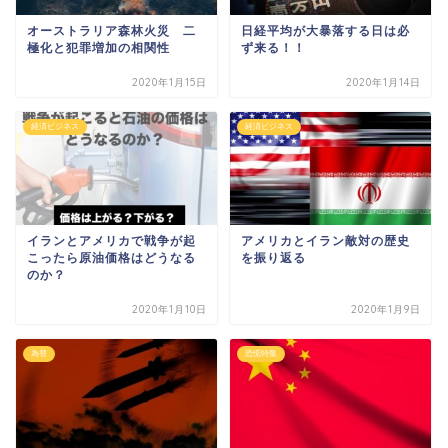
オーストラリア森林火災 二
日経平均が大暴落する日は必
極化と犯罪増加の相関性
ず来る！！
2020年1月15日
2020年1月14日
経済ビジネス
経済ビジネス
イランとアメリカで戦争が起
アメリカとイラン敵対の歴史
こったら原油価格はどうなる
を振り返る
のか？
2020年1月10日
2020年1月9日
為替
恐慌特集