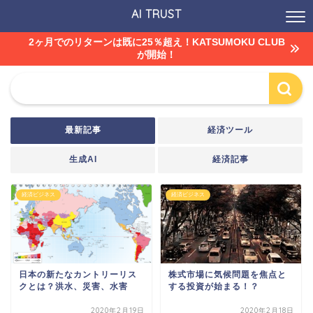
AI TRUST
2ヶ月でのリターンは既に25％超え！KATSUMOKU CLUB
が開始！
最新記事
経済ツール
生成AI
経済記事
経済ビジネス
経済ビジネス
日本の新たなカントリーリス
株式市場に気候問題を焦点と
クとは？洪水、災害、水害
する投資が始まる！？
2020年2月19日
2020年2月18日