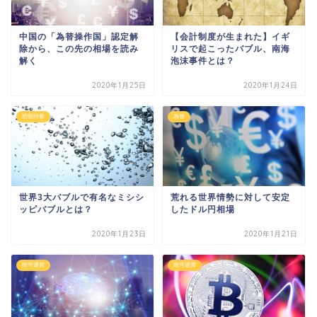
中国の「為替操作国」認定解
【会計制度が生まれた】イギ
除から、この先の相場を読み
リスで起こったバブル、南海
解く
泡沫事件とは？
2020年1月25日
2020年1月24日
恐慌特集
為替
世界3大バブルで有名なミシシ
荒れる世界情勢に対して安定
ッピバブルとは？
したドル円相場
2020年1月23日
2020年1月21日
暗号通貨
暗号通貨