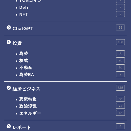
TONコイン
7
Defi
2
NFT
2
53
ChatGPT
150
投資
為替
38
株式
26
不動産
10
為替EA
7
375
経済ビジネス
恐慌特集
65
政治混乱
74
エネルギー
13
4
レポート