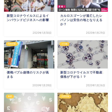
新型コロナウイルスによるイ
カルロスゴーンが逃亡したレ
ンバウンドビジネスへの影響
バノンは安住の地となりえる
か？
2020年1月30日
2020年1月29日
恐慌特集
その他
債権バブル崩壊のリスクが高
新型コロナウイルスで不動産
まる
価格が下がる！？
2020年1月28日
2020年1月26日
為替
恐慌特集