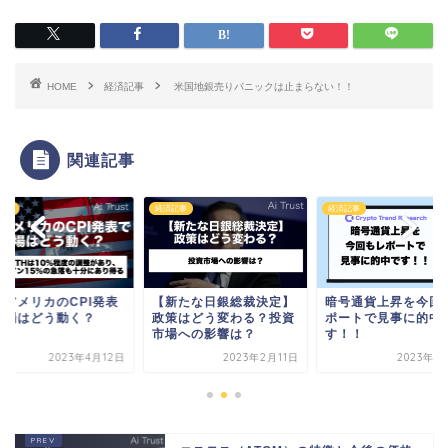
HOME
経済記事
米国地銀売りパニックは止まらない！！
関連記事
記事
経済記事
経済記事
日アメリカのCPI発表
【新たな日銀総裁決定】
暗号通貨上昇を今回
市場はどう動く？
政策はどう変わる？投資
ポートで見事に的中
市場への影響は？
す！！
2023年4月12日
2023年2月11日
2023年1