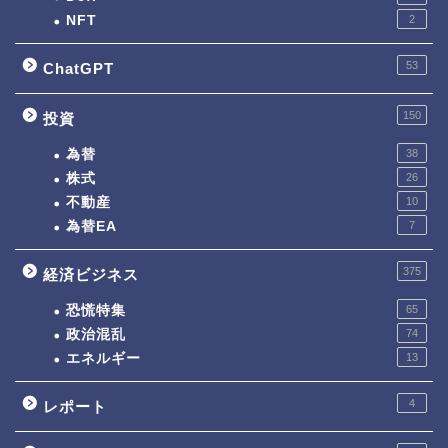
NFT
2
53
ChatGPT
150
投資
為替
38
株式
26
不動産
10
為替EA
7
375
経済ビジネス
恐慌特集
65
政治混乱
74
エネルギー
13
4
レポート