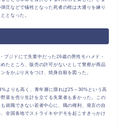
の弾圧などで犠牲となった死者の棺は大通りを練り
こととなった。
ディ・ブジドにて失業中だった26歳の男性モハメド・
始めたところ、販売の許可がないとして警察が商品
リンをかぶり火をつけ、焼身自殺を図った。
%よりも高く、青年層に限れば25～30%という高
や野菜を売り生計を立てる失業者も多かった。この
後も就職できない若者中心に、職の権利、発言の自
め、全国各地でストライキやデモを起こすきっかけ