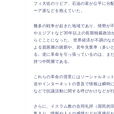
フィ大佐のリビア、石油の富が公平に分
ーア派などを抱えていた。
幾多の戦争が起きた地域であり、情勢が不
やエジプトなど30年以上の長期独裁政治
らぐことになった。 世界経済が不調のな
よる貧困層の困窮や、若年失業率（多い
る。逆に革命を引っ張っているのは、ま
持つ中間層である。
これらの革命の背景にはソーシャルネット
送やインターネットの普及で情報は瞬時
などで抗議活動に関する呼びかけなどが
さらに、イスラム教の合同礼拝（国民的
集まり、情報や人々の感情などが直接伝