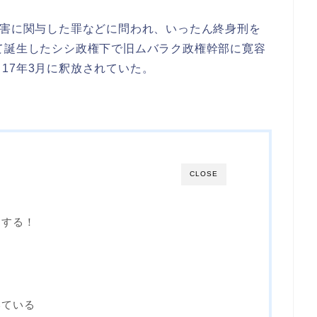
殺害に関与した罪などに問われ、いったん終身刑を
て誕生したシシ政権下で旧ムバラク政権幹部に寛容
17年3月に釈放されていた。
CLOSE
をする！
いている