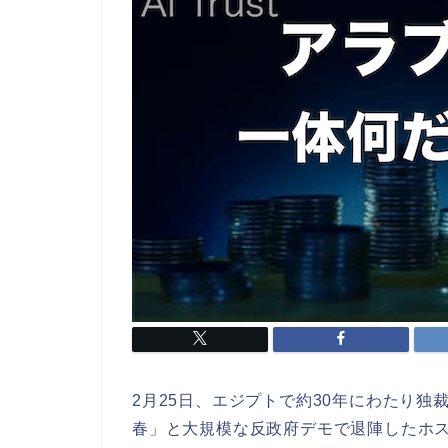
2月25日、エジプトで約30年にわたり独
春」と大規模な反政府デモで退陣したホス