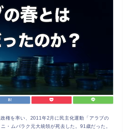
裁政権を率い、2011年2月に民主化運動「アラブの
ニ・ムバラク元大統領が死去した。91歳だった。