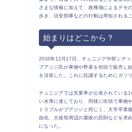
ざまな情報に加えて、政権側によるデモ
歩き、治安部隊などの行動は周知される
始まりはどこから？
2010年12月17日、チュニジア中部シ
ブアジジ氏が果物や野菜を街頭で販売し
を没収した。これに抗議するためにガソ
チュニジアでは失業率が公表されている14
い水準に達しており、同様に街頭で果物
トラブルがブアジジと同じく、大学卒業
由化、大統領周辺の腐敗の罰則などを求
になった。