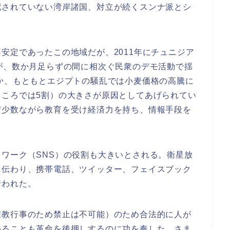
配されていない湾岸諸国、対立が続くスンナ派とシ
安定であったこの地域だが、2011年にチュニジア
が、数か月足らずの間に相次ぐ民衆のデモ活動で揺
か、もともとエジプトの騒乱では小麦価格の高騰に
ところでは5割）の大きさが原因としてあげられてい
だ少数ながら教育を受け経済力を持ち、情報手段を
ワーク（SNS）の役割も大きいとされる。衛星放
に伝わり、携帯電話、ツイッター、フェイスブック
行われた。
宗教行事のため禁止は不可能）のため合法的に人が
わることも革命を後押しするのに功を奏した。さま