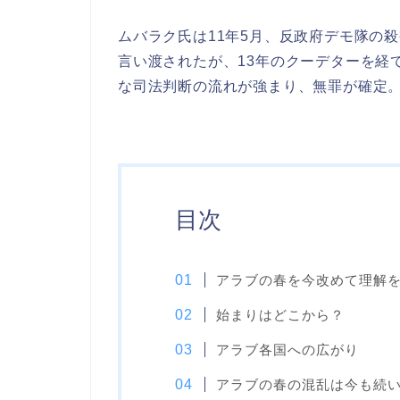
ムバラク氏は11年5月、反政府デモ隊の
言い渡されたが、13年のクーデターを経
な司法判断の流れが強まり、無罪が確定。
目次
アラブの春を今改めて理解
始まりはどこから？
アラブ各国への広がり
アラブの春の混乱は今も続