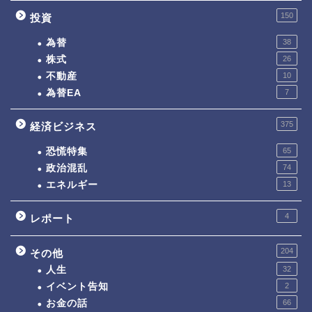
150
投資
為替
38
株式
26
不動産
10
為替EA
7
375
経済ビジネス
恐慌特集
65
政治混乱
74
エネルギー
13
4
レポート
204
その他
人生
32
イベント告知
2
お金の話
66