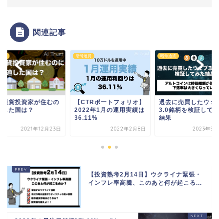
関連記事
通貨
暗号通貨
暗号通貨
号通貨投資家が住むの
【CTRポートフォリオ】
過去に売買したウェ
適した国は？
2022年1月の運用実績は
3.0銘柄を検証して
36.11%
結果
2021年12月23日
2022年2月8日
2023年9月
【投資熟考2月14日】ウクライナ緊張・
インフレ率高騰、このあと何が起こる...