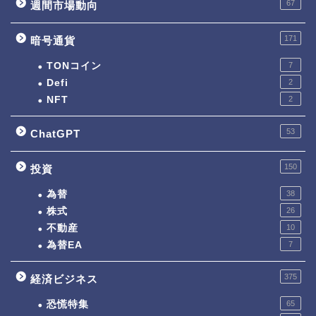
67
週間市場動向
171
暗号通貨
TONコイン
7
Defi
2
NFT
2
53
ChatGPT
150
投資
為替
38
株式
26
不動産
10
為替EA
7
375
経済ビジネス
恐慌特集
65