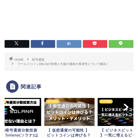
HOME
暗号通貨
ワールドコイン(WLD)の特徴と今後の価格や将来性について解説！
関連記事
通貨
暗号通貨
暗号通貨
基軸暗号通貨分散投資
【 仮想通貨の可能性 】
【 ビジネスビットコ
】Solana(ソラナ)は
ビットコインは伸びる？
】一気に増えるビッ