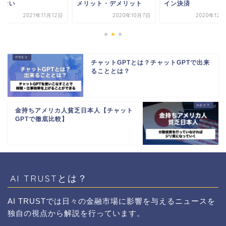
せない
メリット・デメリット
イン決済
2021年11月12日
2020年10月7日
2020年12
チャットGPTとは？チャットGPTで出来
ることとは？
金持ちアメリカ人貧乏日本人【チャット
GPTで徹底比較】
AI TRUSTとは？
AI TRUSTでは日々の金融市場に影響を与えるニュースを
独自の視点から解説を行っています。