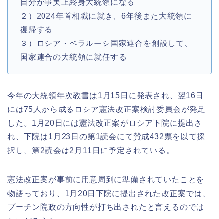
自分が事実上終身大統領になる
２）2024年首相職に就き、6年後また大統領に
復帰する
３）ロシア・ベラルーシ国家連合を創設して、
国家連合の大統領に就任する
今年の大統領年次教書は1月15日に発表され、翌16日
には75人から成るロシア憲法改正案検討委員会が発足
した。1月20日には憲法改正案がロシア下院に提出さ
れ、下院は1月23日の第1読会にて賛成432票を以て採
択し、第2読会は2月11日に予定されている。
憲法改正案が事前に用意周到に準備されていたことを
物語っており、1月20日下院に提出された改正案では、
プーチン院政の方向性が打ち出されたと言えるのでは