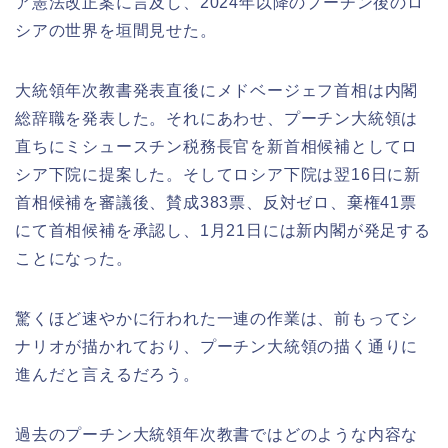
ア憲法改正案に言及し、2024年以降のプーチン後のロ
シアの世界を垣間見せた。
大統領年次教書発表直後にメドベージェフ首相は内閣
総辞職を発表した。それにあわせ、プーチン大統領は
直ちにミシュースチン税務長官を新首相候補としてロ
シア下院に提案した。そしてロシア下院は翌16日に新
首相候補を審議後、賛成383票、反対ゼロ、棄権41票
にて首相候補を承認し、1月21日には新内閣が発足する
ことになった。
驚くほど速やかに行われた一連の作業は、前もってシ
ナリオが描かれており、プーチン大統領の描く通りに
進んだと言えるだろう。
過去のプーチン大統領年次教書ではどのような内容な