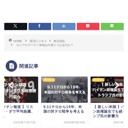
HOME
経済ビジネス
政治混乱
ロシアのプーチン体制は今度どうなるのか？
関連記事
混乱
政治混乱
政治混乱
 ワクチン報道 】リス
9.11テロから19年、米
【 新しい米国 】バ
オン・ダウ平均急騰、
国の対テロ戦争を考える
ン政権誕生でも続く
安へ
ンプ氏の影響力
2020年11月11日
2020年9月19日
2021年1