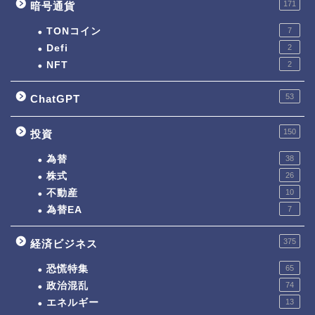
171
暗号通貨
TONコイン
7
Defi
2
NFT
2
53
ChatGPT
150
投資
為替
38
株式
26
不動産
10
為替EA
7
375
経済ビジネス
恐慌特集
65
政治混乱
74
エネルギー
13