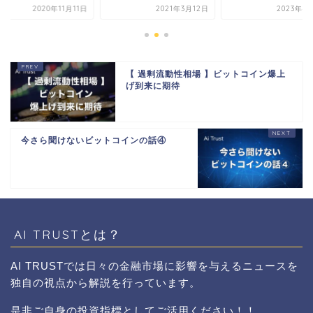
2020年11月11日
2021年3月12日
2023年4
【 過剰流動性相場 】ビットコイン爆上
げ到来に期待
今さら聞けないビットコインの話④
AI TRUSTとは？
AI TRUSTでは日々の金融市場に影響を与えるニュースを
独自の視点から解説を行っています。
是非ご自身の投資指標としてご活用ください！！