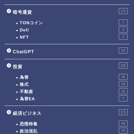
171
暗号通貨
TONコイン
7
Defi
2
NFT
2
53
ChatGPT
150
投資
為替
38
株式
26
不動産
10
為替EA
7
375
経済ビジネス
恐慌特集
65
政治混乱
74