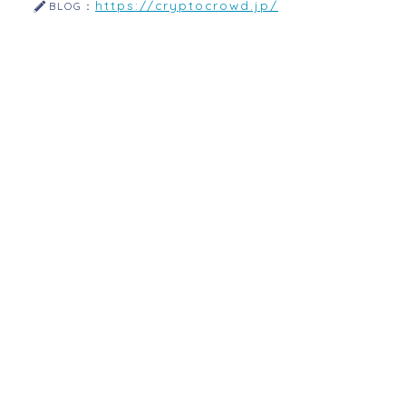
https://cryptocrowd.jp/
BLOG：