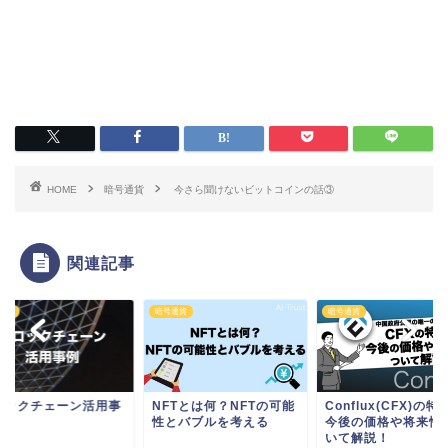
HOME
暗号通貨
今さら聞けないビットコインの話③
関連記事
通貨
暗号通貨
暗号通貨
ロックチェーン活用事
NFTとは何？NFTの可能
Conflux(CFX)の特
性とバブルを考える
今後の価格や将来性
いて解説！