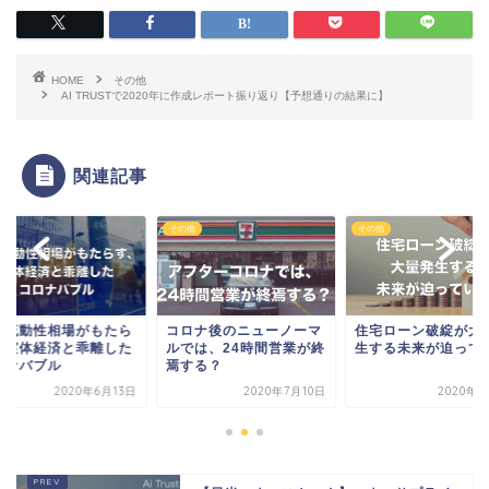
HOME
その他
AI TRUSTで2020年に作成レポート振り返り【予想通りの結果に】
関連記事
他
その他
その他
剰流動性相場がもたら
コロナ後のニューノーマ
住宅ローン破綻が大
、実体経済と乖離した
ルでは、24時間営業が終
生する未来が迫って
ロナバブル
焉する？
2020年6月13日
2020年7月10日
2020年5