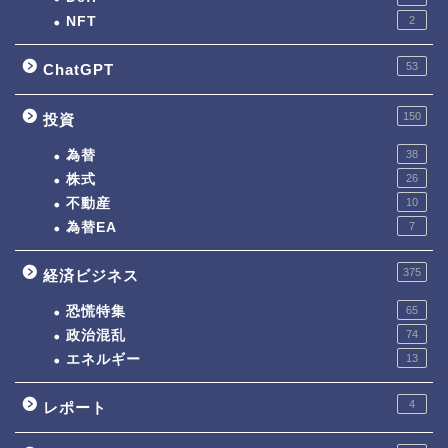
NFT
2
53
ChatGPT
150
投資
為替
38
株式
26
不動産
10
為替EA
7
375
経済ビジネス
恐慌特集
65
政治混乱
74
エネルギー
13
4
レポート