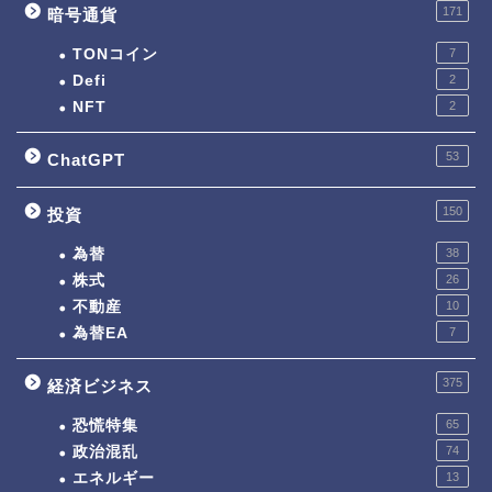
171
暗号通貨
TONコイン
7
Defi
2
NFT
2
53
ChatGPT
150
投資
為替
38
株式
26
不動産
10
為替EA
7
375
経済ビジネス
恐慌特集
65
政治混乱
74
エネルギー
13