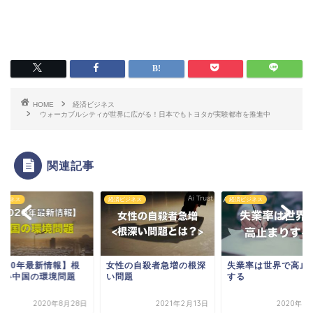
HOME
経済ビジネス
ウォーカブルシティが世界に広がる！日本でもトヨタが実験都市を推進中
関連記事
ビジネス
経済ビジネス
経済ビジネス
2020年最新情報】根
女性の自殺者急増の根深
失業率は世界で高止
深い中国の環境問題
い問題
する
2020年8月28日
2021年2月13日
2020年7