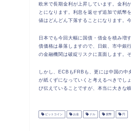
欧米で長期金利が上昇しています。金利
とになります。利息を返せず追加で紙幣を
値はどんどん下落することになります。
日本でも今回大幅に国債・借金を積み増
債価格は暴落しますので、日銀、市中銀
の金融機関は破綻リスクに直面します。
しかし、ECBもFRBも、更には中国の
が紙くずになっていくと考えるべきでし
び伝えていることですが、本当に大きな
ビットコイン
お金
ドル
貨幣
円