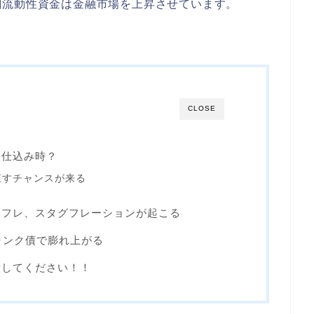
剰流動性資金は金融市場を上昇させています。
CLOSE
は仕込み時？
直すチャンスが来る
ンフレ、スタグフレーションが起こる
ャンク債で膨れ上がる
意してください！！