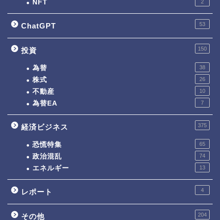
NFT
2
53
ChatGPT
150
投資
為替
38
株式
26
不動産
10
為替EA
7
375
経済ビジネス
恐慌特集
65
政治混乱
74
エネルギー
13
4
レポート
204
その他