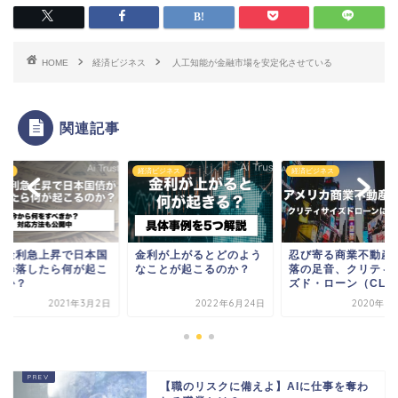
HOME
経済ビジネス
人工知能が金融市場を安定化させている
関連記事
特集
経済ビジネス
経済ビジネス
し金利急上昇で日本国
金利が上がるとどのよう
忍び寄る商業不動産
が暴落したら何が起こ
なことが起こるのか？
落の足音、クリティ
のか？
ズド・ローン（CL）に
2021年3月2日
2022年6月24日
2020年9
【職のリスクに備えよ】AIに仕事を奪わ