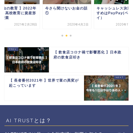
お金の教育 】2022年
今さら聞けないお金の話
キャッシュレス決済
から高校教育に資産形
①
すめはPayPay(ペイ
の授業
イ）
2021年2月28日
2020年4月2日
2020年11
【 飲食店コロナ禍で影響悪化 】日本政
府の飲食店叩き
【 長者番付2021年 】世界で富の異変が
起こっています
AI TRUSTとは？