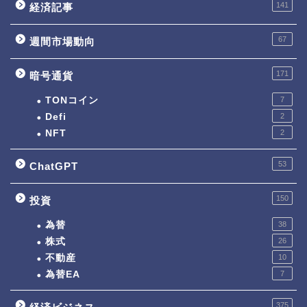
141
経済記事
67
週間市場動向
171
暗号通貨
TONコイン
7
Defi
2
NFT
2
53
ChatGPT
150
投資
為替
38
株式
26
不動産
10
為替EA
7
375