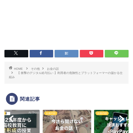
HOME
その他
お金の話
【 衝撃のデジタル給与払い 】利用者の危険性とプラットフォーマーの儲かる仕
組み
関連記事
の話
お金の話
お金の話