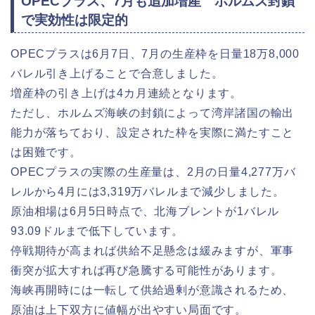
OPECプラス、7月も追加増産 ホルムズ封鎖
で実効性は限定的
OPECプラスは6月7日、7月の生産枠を日量18万8,000
バレル引き上げることで合意しました。
増産枠の引き上げは4カ月連続となります。
ただし、ホルムズ海峡の封鎖によって湾岸諸国の輸出
能力が落ちており、設定された枠を実際に満たすこと
は困難です。
OPECプラスの実際の生産量は、2月の日量4,277万バ
レルから4月には3,319万バレルまで減少しました。
原油相場は6月5日時点で、北海ブレントが1バレル
93.09ドルまで低下しています。
停戦期待が高まれば供給不足懸念は緩みますが、軍事
衝突が拡大すれば再び急騰する可能性があります。
海峡再開時には一転して供給過剰が意識されるため、
原油は上下双方に値幅が出やすい局面です。