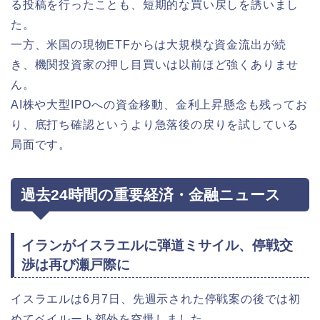
る投稿を行ったことも、短期的な買い戻しを誘いまし
た。
一方、米国の現物ETFからは大規模な資金流出が続
き、機関投資家の押し目買いは以前ほど強くありませ
ん。
AI株や大型IPOへの資金移動、金利上昇懸念も残ってお
り、底打ち確認というより急落後の戻りを試している
局面です。
過去24時間の重要経済・金融ニュース
イランがイスラエルに弾道ミサイル、停戦交
渉は再び瀬戸際に
イスラエルは6月7日、先週示された停戦案の後では初
めてベイルート郊外を空爆しました。