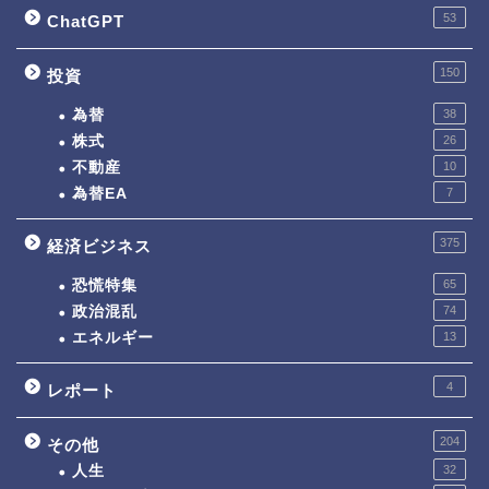
53
ChatGPT
150
投資
為替
38
株式
26
不動産
10
為替EA
7
375
経済ビジネス
恐慌特集
65
政治混乱
74
エネルギー
13
4
レポート
204
その他
人生
32