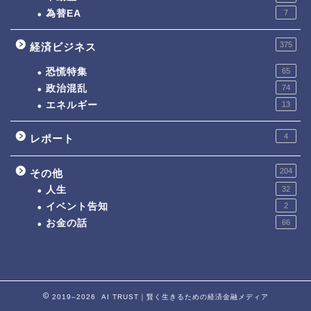
為替EA
7
375
経済ビジネス
恐慌特集
65
政治混乱
74
エネルギー
13
4
レポート
204
その他
人生
32
イベント告知
2
お金の話
66
2019–2026 AI TRUST｜賢く生きるための経済金融メディア