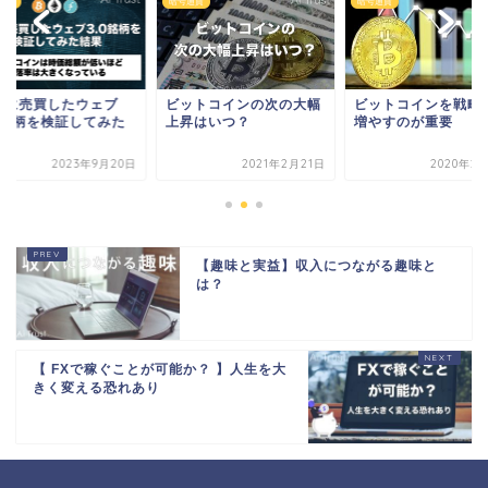
通貨
暗号通貨
暗号通貨
去に売買したウェブ
ビットコインの次の大幅
ビットコインを戦略
.0銘柄を検証してみた
上昇はいつ？
増やすのが重要
果
2023年9月20日
2021年2月21日
2020年2
【趣味と実益】収入につながる趣味と
は？
【 FXで稼ぐことが可能か？ 】人生を大
きく変える恐れあり