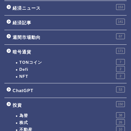
153
経済ニュース
141
経済記事
67
週間市場動向
171
暗号通貨
TONコイン
7
Defi
2
NFT
2
53
ChatGPT
150
投資
為替
38
株式
26
不動産
10