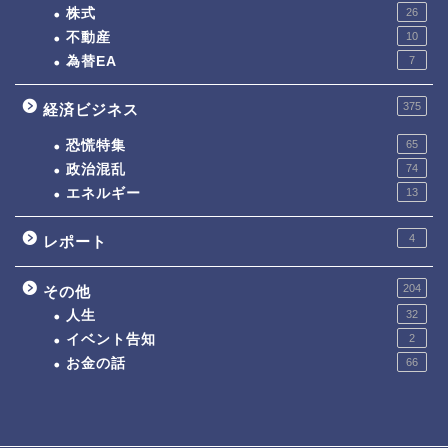
株式
26
不動産
10
為替EA
7
375
経済ビジネス
恐慌特集
65
政治混乱
74
エネルギー
13
4
レポート
204
その他
人生
32
イベント告知
2
お金の話
66