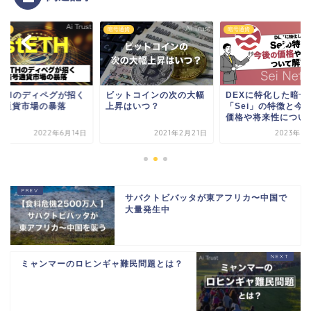
通貨
暗号通貨
暗号通貨
tETHのディペグが招く
ビットコインの次の大幅
DEXに特化した暗号
号通貨市場の暴落
上昇はいつ？
「Sei」の特徴と今
価格や将来性につい..
2022年6月14日
2021年2月21日
2023年5
サバクトビバッタが東アフリカ〜中国で
大量発生中
ミャンマーのロヒンギャ難民問題とは？