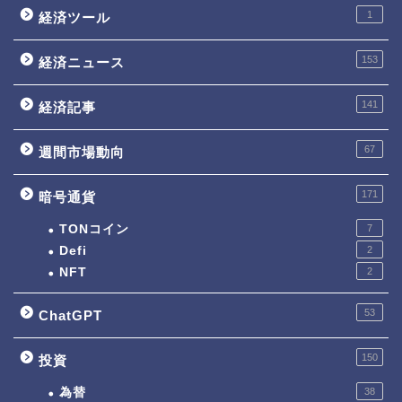
1
経済ツール
153
経済ニュース
141
経済記事
67
週間市場動向
171
暗号通貨
TONコイン
7
Defi
2
NFT
2
53
ChatGPT
150
投資
為替
38