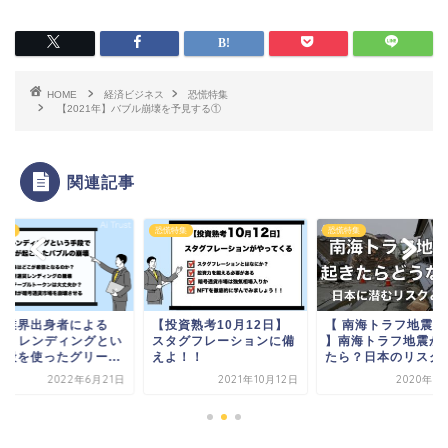
HOME
経済ビジネス
恐慌特集
【2021年】バブル崩壊を予見する①
関連記事
特集
恐慌特集
恐慌特集
融業界出身者による
【投資熟考10月12日】
【 南海トラフ地震分
efi・レンディングとい
スタグフレーションに備
】南海トラフ地震が
手段を使ったグリー...
えよ！！
たら？日本のリスクと.
2022年6月21日
2021年10月12日
2020年5