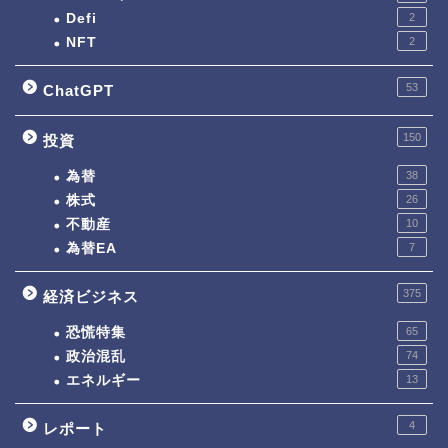
Defi
2
NFT
2
53
ChatGPT
150
投資
為替
38
株式
26
不動産
10
為替EA
7
375
経済ビジネス
恐慌特集
65
政治混乱
74
エネルギー
13
4
レポート