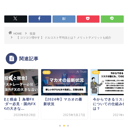
HOME
投資
【 コツコツ増やす 】 ドルコスト平均法とは？ メリットデメリットも紹介
関連記事
投資
投資
 投資と税金 】為替FX
【2024年】マカオの最
今からできるリスク
レーダー必見・国内FX
新状況
についての仕組み作
FXの大きな...
は？
2020年8月28日
2023年5月27日
2021年6