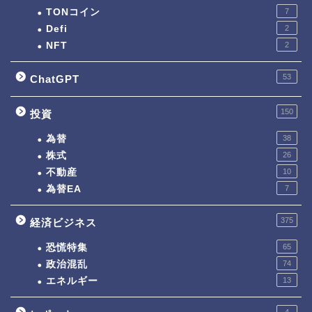
TONコイン
7
Defi
2
NFT
2
53
ChatGPT
150
投資
為替
38
株式
26
不動産
10
為替EA
7
375
経済ビジネス
恐慌特集
65
政治混乱
74
エネルギー
13