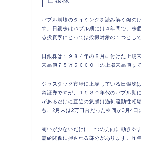
バブル崩壊のタイミングを読み解く鍵の
す。日銀株はバブル期には４年間で、株
る投資家にとっては投機対象の１つとし
日銀株は１９８４年の８月に付けた上場
来高値７５万５０００円の上場来高値ま
ジャスダック市場に上場している日銀株
資証券ですが、１９８０年代のバブル期
があるだけに直近の急騰は過剰流動性相
も、2月末は2万円台だった株価が3月4
商いが少ないだけに一つの方向に動きや
需給関係に押される部分があります。昨