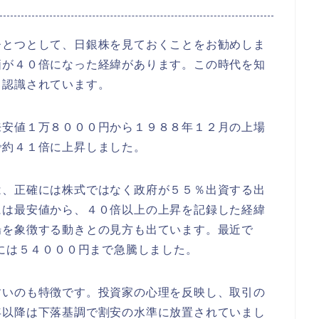
ひとつとして、日銀株を見ておくことをお勧めしま
価が４０倍になった経緯があります。この時代を知
て認識されています。
来安値１万８０００円から１９８８年１２月の上場
で約４１倍に上昇しました。
は、正確には株式ではなく政府が５５％出資する出
には最安値から、４０倍以上の上昇を記録した経緯
場を象徴する動きとの見方も出ています。最近で
日には５４０００円まで急騰しました。
すいのも特徴です。投資家の心理を反映し、取引の
年以降は下落基調で割安の水準に放置されていまし