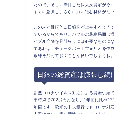
たので、そこに着目した個人投資家が今
すぐに急騰し、さらに買い進む材料がな
このあと継続的に日銀株が上昇するよう
ているからであり、バブルの最終局面は
バブル崩壊を見計らうには必要なものに
であれば、チェックポートフォリオを作
銀株を加えておくことが良いでしょうね
日銀の総資産は膨張し続
新型コロナウイルス対応による資金供給で
末時点で702兆円となり、1年前に比べ1
加額です。欧米の中央銀行でもコロナ対