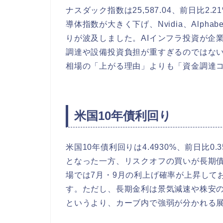
ナスダック指数は25,587.04、前日比
導体指数が大きく下げ、Nvidia、Alphab
りが波及しました。AIインフラ投資が企
調達や設備投資負担が重すぎるのではない
相場の「上がる理由」よりも「資金調達
米国10年債利回り
米国10年債利回りは4.4930%、前日比
となった一方、リスクオフの買いが長期債
場では7月・9月の利上げ確率が上昇して
す。ただし、長期金利は景気減速や株安
というより、カーブ内で強弱が分かれる