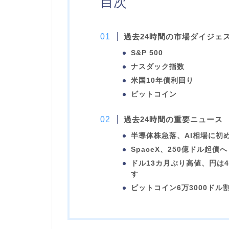
目次
過去24時間の市場ダイジェ
S&P 500
ナスダック指数
米国10年債利回り
ビットコイン
過去24時間の重要ニュース
半導体株急落、AI相場に初
SpaceX、250億ドル起
ドル13カ月ぶり高値、円は
す
ビットコイン6万3000ドル