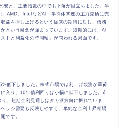
2.21%安と、主要指数の中でも下落が目立ちました。半
et、AMD、IntelなどAI・半導体関連の主力銘柄に売
業収益を押し上げるという従来の期待に対し、債務
かという疑念が強まっています。短期的には、AI
コストと利益化の時間軸」が問われる局面です。
0.35%低下しました。株式市場では利上げ観測が重荷
に入り、10年債利回りは小幅に低下しました。市
おり、短期金利見通しはタカ派方向に振れていま
のヘッジ需要も反映しやすく、単純な金利上昇相場
展開です。