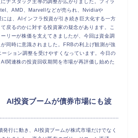
点にナスダック主導の調整が広がりました。フィラ
、AMD、Marvellなどが売られ、Nvidiaや
背景には、AIインフラ投資が引き続き巨大化する一方
して戻るのかに対する投資家の疑念があります。こ
トーリーが株価を支えてきましたが、今回は資金調
が同時に意識されました。FRBの利上げ観測が強
エーション調整を受けやすくなっています。今日の
AI関連株の投資回収期間を市場が再評価し始めた
債へ AI投資ブームが債券市場にも波
の社債発行に動き、AI投資ブームが株式市場だけでなく