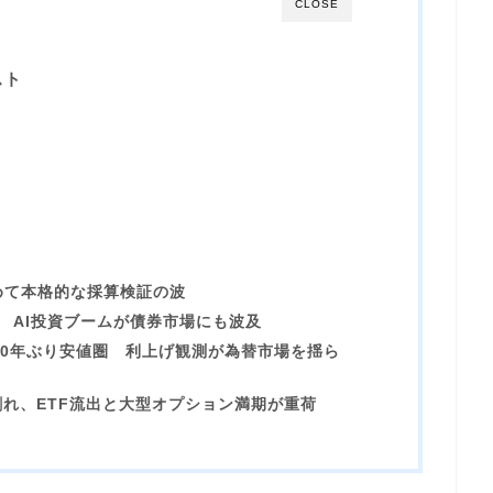
CLOSE
スト
めて本格的な採算検証の波
債へ AI投資ブームが債券市場にも波及
40年ぶり安値圏 利上げ観測が為替市場を揺ら
割れ、ETF流出と大型オプション満期が重荷