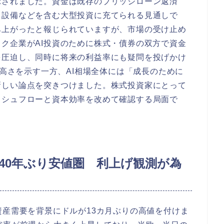
示されました。資金は既存のブリッジローン返済
力設備などを含む大型投資に充てられる見通しで
み上がったと報じられていますが、市場の受け止め
ク企業がAI投資のために株式・債券の双方で資金
を圧迫し、同時に将来の利益率にも疑問を投げかけ
の高さを示す一方、AI相場全体には「成長のために
新しい論点を突きつけました。株式投資家にとって
ッシュフローと資本効率を改めて確認する局面で
40年ぶり安値圏 利上げ観測が為
資産需要を背景にドルが13カ月ぶりの高値を付けま