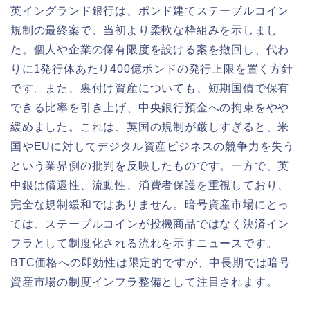
英イングランド銀行は、ポンド建てステーブルコイン
規制の最終案で、当初より柔軟な枠組みを示しまし
た。個人や企業の保有限度を設ける案を撤回し、代わ
りに1発行体あたり400億ポンドの発行上限を置く方針
です。また、裏付け資産についても、短期国債で保有
できる比率を引き上げ、中央銀行預金への拘束をやや
緩めました。これは、英国の規制が厳しすぎると、米
国やEUに対してデジタル資産ビジネスの競争力を失う
という業界側の批判を反映したものです。一方で、英
中銀は償還性、流動性、消費者保護を重視しており、
完全な規制緩和ではありません。暗号資産市場にとっ
ては、ステーブルコインが投機商品ではなく決済イン
フラとして制度化される流れを示すニュースです。
BTC価格への即効性は限定的ですが、中長期では暗号
資産市場の制度インフラ整備として注目されます。