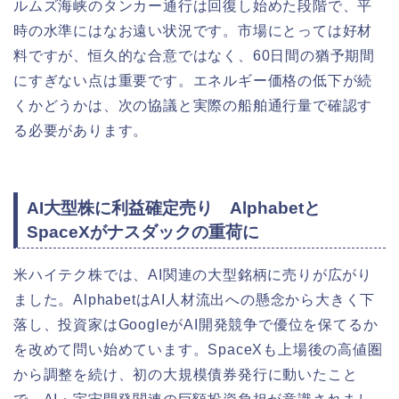
ルムズ海峡のタンカー通行は回復し始めた段階で、平
時の水準にはなお遠い状況です。市場にとっては好材
料ですが、恒久的な合意ではなく、60日間の猶予期間
にすぎない点は重要です。エネルギー価格の低下が続
くかどうかは、次の協議と実際の船舶通行量で確認す
る必要があります。
AI大型株に利益確定売り Alphabetと
SpaceXがナスダックの重荷に
米ハイテク株では、AI関連の大型銘柄に売りが広がり
ました。AlphabetはAI人材流出への懸念から大きく下
落し、投資家はGoogleがAI開発競争で優位を保てるか
を改めて問い始めています。SpaceXも上場後の高値圏
から調整を続け、初の大規模債券発行に動いたこと