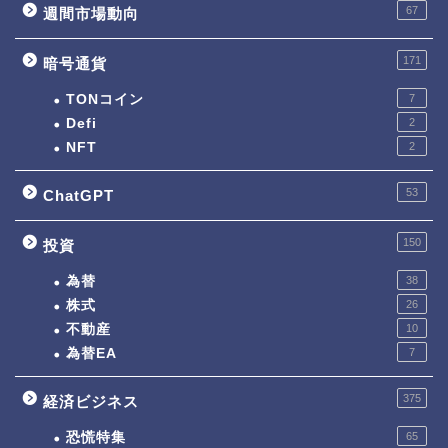
67
週間市場動向
171
暗号通貨
TONコイン
7
Defi
2
NFT
2
53
ChatGPT
150
投資
為替
38
株式
26
不動産
10
為替EA
7
375
経済ビジネス
恐慌特集
65