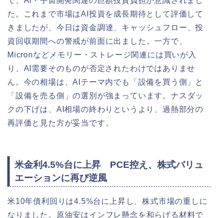
で、AI・宇宙開発関連の巨額投資負担が意識されまし
た。これまで市場はAI投資を成長期待として評価して
きましたが、今日は資金調達、キャッシュフロー、投
資回収期間への警戒が前面に出ました。一方で、
Micronなどメモリー・ストレージ関連には買いが入
り、AI需要そのものが否定されたわけではありませ
ん。今の相場は、AIテーマ内でも「設備を買う側」と
「設備を売る側」の選別が強まっています。ナスダッ
クの下げは、AI相場の終わりというより、過熱部分の
再評価と見た方が妥当です。
米金利4.5%台に上昇 PCE控え、株式バリュ
エーションに再び逆風
米10年債利回りは4.5%台に上昇し、株式市場の重しに
なりました。原油安はインフレ懸念を和らげる材料で