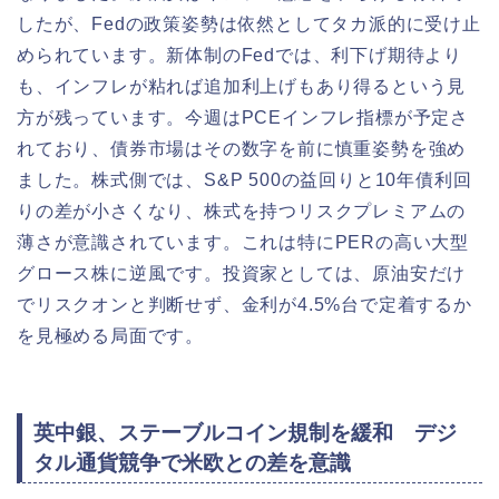
したが、Fedの政策姿勢は依然としてタカ派的に受け止
められています。新体制のFedでは、利下げ期待より
も、インフレが粘れば追加利上げもあり得るという見
方が残っています。今週はPCEインフレ指標が予定さ
れており、債券市場はその数字を前に慎重姿勢を強め
ました。株式側では、S&P 500の益回りと10年債利回
りの差が小さくなり、株式を持つリスクプレミアムの
薄さが意識されています。これは特にPERの高い大型
グロース株に逆風です。投資家としては、原油安だけ
でリスクオンと判断せず、金利が4.5%台で定着するか
を見極める局面です。
英中銀、ステーブルコイン規制を緩和 デジ
タル通貨競争で米欧との差を意識