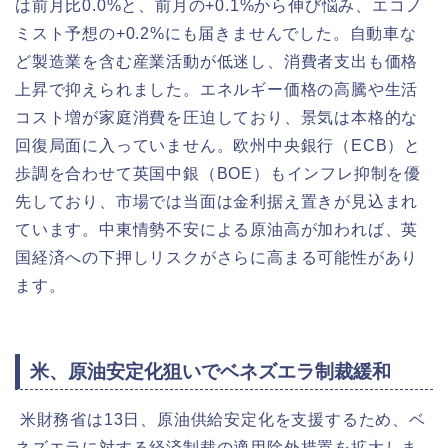
は前月比0.0%と、前月の+0.1%から伸び悩み、エコノ
ミスト予想の+0.2%にも届きませんでした。自動車な
ど製造業を含む産業活動が低迷し、消費者支出も価格
上昇で抑えられました。エネルギー価格の高騰や生活
コスト増が家庭消費を圧迫しており、景気は本格的な
回復局面に入っていません。欧州中央銀行（ECB）と
歩調を合わせて英国中銀（BOE）もインフレ抑制を優
先しており、市場では当面は金利据え置きが見込まれ
ています。中東情勢不安による原油高が加われば、英
国経済への下押しリスクがさらに高まる可能性があり
ます。
米、原油安定化狙いでベネズエラ制裁緩和
米財務省は13日、原油供給安定化を支援するため、ベ
ネズエラに対する経済制裁の適用除外措置を拡大しま