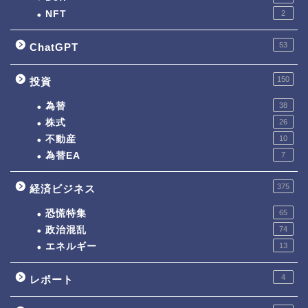
NFT
2
53
ChatGPT
150
投資
為替
38
株式
26
不動産
10
為替EA
7
375
経済ビジネス
恐慌特集
65
政治混乱
74
エネルギー
13
4
レポート