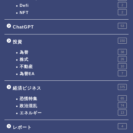
Defi
2
NFT
2
53
ChatGPT
150
投資
為替
38
株式
26
不動産
10
為替EA
7
375
経済ビジネス
恐慌特集
65
政治混乱
74
エネルギー
13
4
レポート