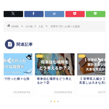
HOME
その他
人生
世界中で行った様々な投資
関連記事
人生
人生
界中で行った様々な投
将来住む場所をどう考え
【 世帯収入減少 】
⑤
るか？②
見直しは大きな支出
2020年8月3日
2020年8月30日
2021年