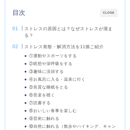
目次
CLOSE
ストレスの原因とは？なぜストレスが溜ま
る？
ストレス発散・解消方法を11個ご紹介
①運動やスポーツをする
②瞑想や深呼吸をする
③趣味に没頭する
④お風呂に入る・温泉に行く
⑤良質な睡眠をとる
⑥音楽を聴く
⑦読書する
⑧おいしい食事を楽しむ
⑨芸術に触れる
⑩自然に触れる（散歩やハイキング、キャン