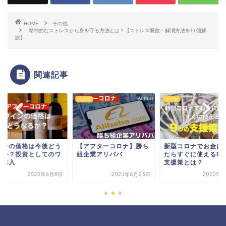
HOME
その他
精神的なストレスから身を守る方法とは？【ストレス発散・解消方法を11個解
説】
関連記事
他
その他
その他
インの価格は今後どう
【アフターコロナ】勝ち
新型コロナでお金に
るか？投資としてのワ
組企業アリババ
たらすぐに使える9
ン購入
支援策とは？
2020年6月8日
2020年6月23日
2020年4