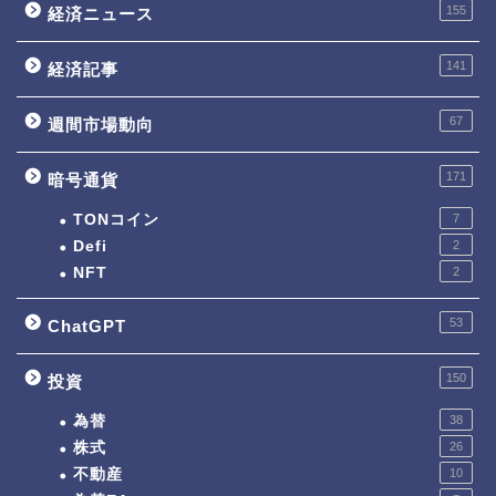
155
経済ニュース
141
経済記事
67
週間市場動向
171
暗号通貨
TONコイン
7
Defi
2
NFT
2
53
ChatGPT
150
投資
為替
38
株式
26
不動産
10