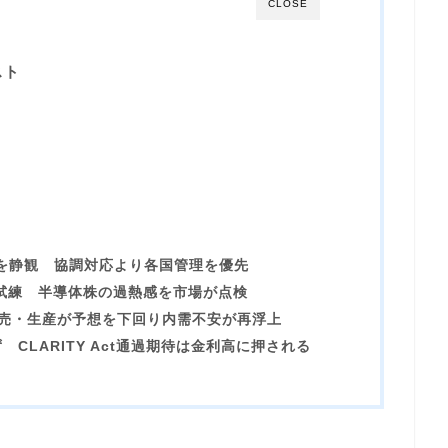
CLOSE
スト
を静観 協調対応より各国管理を優先
場に試練 半導体株の過熱感を市場が点検
小売・生産が予想を下回り内需不安が再浮上
CLARITY Act通過期待は金利高に押される