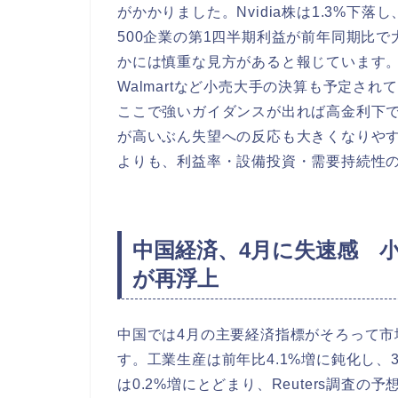
がかかりました。Nvidia株は1.3%下
500企業の第1四半期利益が前年同期比
かには慎重な見方があると報じています。今週はN
Walmartなど小売大手の決算も予定さ
ここで強いガイダンスが出れば高金利下
が高いぶん失望への反応も大きくなりやす
よりも、利益率・設備投資・需要持続性
中国経済、4月に失速感 
が再浮上
中国では4月の主要経済指標がそろって市
す。工業生産は前年比4.1%増に鈍化し、
は0.2%増にとどまり、Reuters調査の