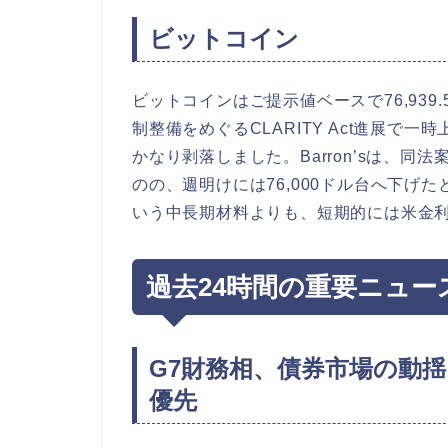
ビットコイン
ビットコインはご提示値ベースで76,939.
制整備をめぐるCLARITY Act進展で
かなり剥落しました。Barron’sは、同
のの、週明けには76,000ドル台へ下げ
いう中長期材料よりも、短期的には米金
過去24時間の重要ニュー
G7財務相、債券市場の動
優先