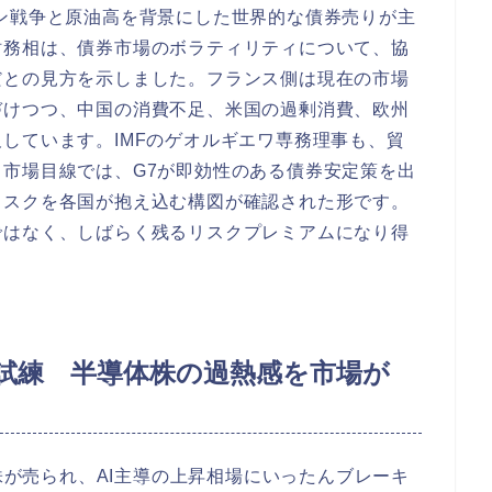
ン戦争と原油高を背景にした世界的な債券売りが主
財務相は、債券市場のボラティリティについて、協
だとの見方を示しました。フランス側は現在の市場
づけつつ、中国の消費不足、米国の過剰消費、欧州
しています。IMFのゲオルギエワ専務理事も、貿
市場目線では、G7が即効性のある債券安定策を出
リスクを各国が抱え込む構図が確認された形です。
ではなく、しばらく残るリスクプレミアムになり得
場に試練 半導体株の過熱感を市場が
体株が売られ、AI主導の上昇相場にいったんブレーキ