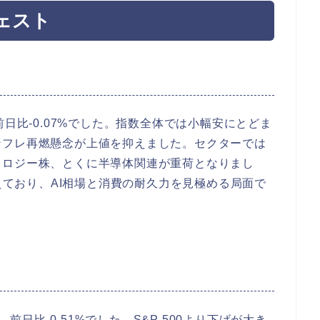
ェスト
5、前日比-0.07%でした。指数全体では小幅安にとどま
ンフレ再燃懸念が上値を抑えました。セクターでは
ノロジー株、とくに半導体関連が重荷となりまし
控えており、AI相場と消費の耐久力を見極める局面で
、前日比-0.51%でした。S&P 500より下げが大き