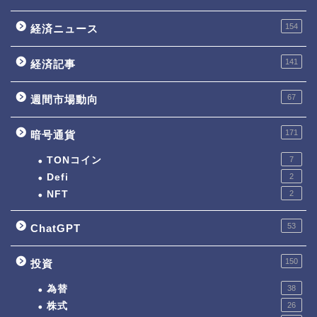
154
経済ニュース
141
経済記事
67
週間市場動向
171
暗号通貨
TONコイン
7
Defi
2
NFT
2
53
ChatGPT
150
投資
為替
38
株式
26