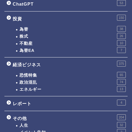
53
ChatGPT
150
投資
為替
38
株式
26
不動産
10
為替EA
7
375
経済ビジネス
恐慌特集
65
政治混乱
74
エネルギー
13
4
レポート
204
その他
人生
32